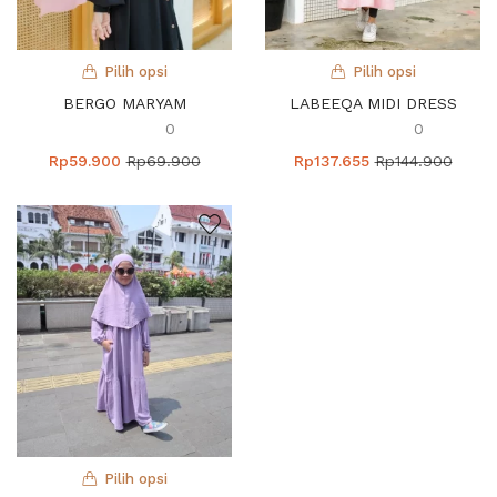
Recently Viewed Products
Pilih opsi
Pilih opsi
BERGO MARYAM
LABEEQA MIDI DRESS
0
0
Rp
59.900
Rp
69.900
Rp
137.655
Rp
144.900
Pilih opsi