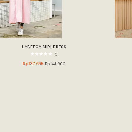
LABEEQA MIDI DRESS
0
Rp
137.655
Rp
144.900