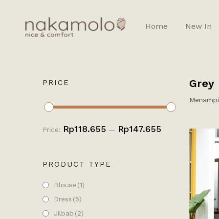
Home
New In
Grey
PRICE
Menampil
Rp118.655
Rp147.655
Price:
—
PRODUCT TYPE
Blouse
(1)
Dress
(5)
Jilbab
(2)