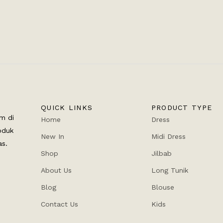
QUICK LINKS
PRODUCT TYPE
m di
Home
Dress
oduk
New In
Midi Dress
as.
Shop
Jilbab
About Us
Long Tunik
Blog
Blouse
Contact Us
Kids