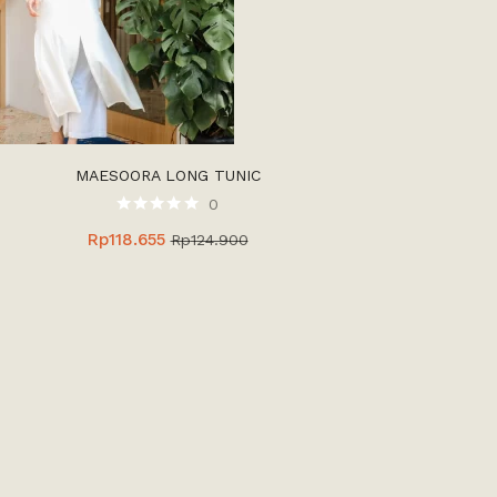
MAESOORA LONG TUNIC
0
Rp
118.655
Rp
124.900