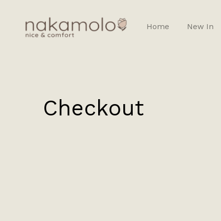
Home
New In
Checkout